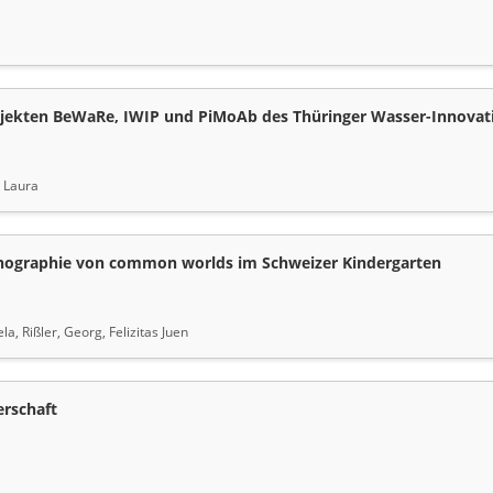
ojekten BeWaRe, IWIP und PiMoAb des Thüringer Wasser-Innovat
, Laura
hnographie von common worlds im Schweizer Kindergarten
a, Rißler, Georg, Felizitas Juen
erschaft