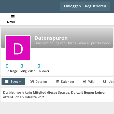
Einloggen | Registrieren
MENÜ
Datenspuren
D
Eine Verbindung von Online-Lehre zu prozessproduzierten Daten, einem Wettbewerb für Studierende und der Mitwirkung an einem Forschungsprojekt zu unternehmerischen Gruppen.
0
0
0
Beiträge
Mitglieder
Follower
Stream
Dateien
Kalender
Wiki
Übe
Du bist noch kein Mitglied dieses Spaces. Derzeit liegen keinen
öffentlichen Inhalte vor!