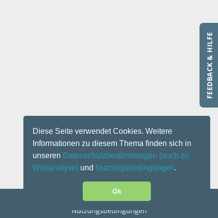
FEEDBACK & HILFE
Diese Seite verwendet Cookies. Weitere
Informationen zu diesem Thema finden sich in
unseren
Datenschutzbestimmungen
(auch zu
Webanalyse)
und
Nutzungsbedingungen
.
Ok
Kontakt
|
Impressum
|
Datenschutz
|
Disclaimer
|
Nutzungsbedingungen