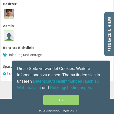
Besitzer
FEEDBACK & HILFE
Admin
Beitritts-Richtlinie
Einladung und Anfrage
Space Sichtbarkeit
Diese Seite verwendet Cookies. Weitere
Sichtbar für alle (auch ohne Benutzerkonto)
Informationen zu diesem Thema finden sich in
unseren
Datenschutzbestimmungen
(auch zu
Webanalyse)
und
Nutzungsbedingungen
.
Ok
Kontakt
|
Impressum
|
Datenschutz
|
Disclaimer
|
Nutzungsbedingungen