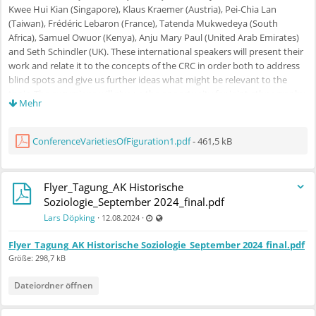
Kwee Hui Kian (Singapore), Klaus Kraemer (Austria), Pei-Chia Lan
(Taiwan), Frédéric Lebaron (France), Tatenda Mukwedeya (South
Africa), Samuel Owuor (Kenya), Anju Mary Paul (United Arab Emirates)
and Seth Schindler (UK). These international speakers will present their
work and relate it to the concepts of the CRC in order both to address
blind spots and give us further ideas what might be relevant to the
topic. The excursions will give us the opportunity for joint ethnography
Mehr
and getting to know the international guests better. Please find
attached to this email
the overall concept as well as the
preliminary
program
on pp. 7ff.
ConferenceVarietiesOfFiguration1.pdf
- 461,5 kB
Please note that participation is free, but you need to
register for the
first event
by 10.11.2024
via
Flyer_Tagung_AK Historische
https://terminplaner6.dfn.de/p/dd02add59a81e7d72c5829318bd55a80-
Soziologie_September 2024_final.pdf
811681
, as we will have to make reservations.
Zuletzt aktualisiert 13.11.2024 - 11:28
Auch für nicht registrierte Benutzer sichtb
Lars Döpking
·
·
12.08.2024
Thank you and best wishes,
Nina Baur
Flyer_Tagung_AK Historische Soziologie_September 2024_final.pdf
Größe: 298,7 kB
Dateiordner öffnen