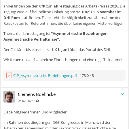
anbei finden Sie den
CfP
zur
Jahrestagung
des Arbeitskreises 2026. Die
Tagung wird auf freundliche Einladung am
12. und 13. November
im
DHI Rom
stattfinden. Es besteht die Möglichkeit zur Übernahme der
Reisekosten für Referent:innen, die über keine eigenen Mittel verfügen.
Thema der Jahrestagung ist
“Asymmetrische Beziehungen -
Asymmetrische Verhältnisse”
.
Der Call läuft bis einschließlich
01. Juni
über das Portal des DHI.
Wir freuen uns auf zahlreiche Einreichungen und eine rege Teilnahme!
CfP_Asymmetrische Beziehungen.pdf
- 173,0 kB
Clemens Boehncke
Auch für nicht registrierte Benutzer sichtbar
·
03.02.2026
Liebe Mitgliederinnen und Mitglieder!
im Rahmen des diesjährigen DGS-Kongresses in Mainz wird der
Arbeitskreis gemeinsam mit der Sektion Soziologiegeschichte eine