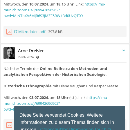
Mittwoch, den
10.07.2024
, um
18.15 Uhr
, Link:
https://lmu-
munich.zoom.us/j/69942696962?
pwd=MjNTbXV6MjR6S3JMZE5RWit3d0UvQT09
17 Mikrodaten.pdf
- 397,8 kB
Arne Dreßler
Auch für nicht registrierte Benutzer sichtbar
·
29.06.2024
Nächster Termin der
Online-Reihe zu den Methoden und
analytischen Perspektiven der Historischen Soziologie
:
Historische Ethnographie
mit Diane Vaughan und Kaspar Maase
Mittwoch, den
03.07.2024
, um
18 Uhr
(s.t.), Link:
https://lmu-
munich.zoom.us/j/69942696962?
pwd=MjNTbXV6MjR6S3JMZE5RWit3d0UvQT09
Diese Seite verwendet Cookies. Weitere
Informationen zu diesem Thema finden sich in
16 Historical Ethnography.pdf
- 418,3 kB
unseren
Datenschutzbestimmungen
(auch zu