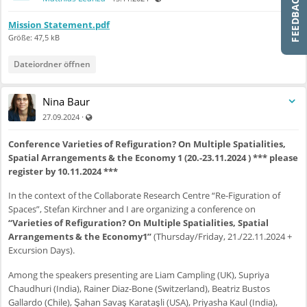
Mission Statement.pdf
Größe: 47,5 kB
Dateiordner öffnen
Nina Baur
Auch für nicht registrierte Benutzer sichtbar
·
27.09.2024
Conference Varieties of Refiguration? On Multiple Spatialities,
Spatial Arrangements & the Economy 1 (20.-23.11.2024 ) *** please
register by 10.11.2024 ***
In the context of the Collaborate Research Centre “Re-Figuration of
Spaces”, Stefan Kirchner and I are organizing a conference on
“Varieties of Refiguration? On Multiple Spatialities, Spatial
Arrangements & the Economy1”
(Thursday/Friday, 21./22.11.2024 +
Excursion Days).
Among the speakers presenting are Liam Campling (UK), Supriya
Chaudhuri (India), Rainer Diaz-Bone (Switzerland), Beatriz Bustos
Gallardo (Chile), Şahan Savaş Karataşli (USA), Priyasha Kaul (India),