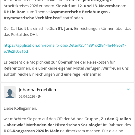
Arbeitskreises 2026 erinnern. Sie wird am
12. und 13. November
am
DHI in Rom
zum Thema
“Asymmetrische Beziehungen -
Asymmetrische Verhältnisse”
stattfinden.
Der Call läuft bis einschließlich
01. Juni.
Einreichungen können über das
das Portal des DHI:
https://application.dhi-roma.it/Jobs/Detail/3544891c-2f94-4e44-9681-
e79e2fc0e16d
Es besteht die Möglichkeit zur Übernahme der Reisekosten für
Referent:innen, die über keine eigenen Mittel verfügen. Wir freuen uns
auf zahlreiche Einreichungen und eine rege Teilnahme!
Johanna Froehlich
Auch für nicht registrierte Benutzer sichtbar
·
08.04.2026
Liebe Kolleg:innen,
wir möchten Sie gern auf den CfP der Ad-hoc-Gruppe
„Zu den Quellen
– aber wie? Methoden der Historischen Soziologie“
im Rahmen des
DGS-Kongresses 2026 in Mainz
aufmerksam machen. Für die eine