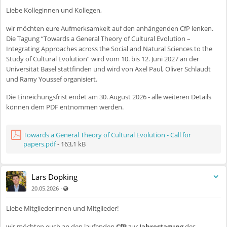
Liebe Kolleginnen und Kollegen,
wir möchten eure Aufmerksamkeit auf den anhängenden CfP lenken.
Die Tagung “Towards a General Theory of Cultural Evolution –
Integrating Approaches across the Social and Natural Sciences to the
Study of Cultural Evolution” wird vom 10. bis 12. Juni 2027 an der
Universität Basel stattfinden und wird von Axel Paul, Oliver Schlaudt
und Ramy Youssef organisiert.
Die Einreichungsfrist endet am 30. August 2026 - alle weiteren Details
können dem PDF entnommen werden.
Towards a General Theory of Cultural Evolution - Call for
papers.pdf
- 163,1 kB
Lars Döpking
Auch für nicht registrierte Benutzer sichtbar
·
20.05.2026
Liebe Mitgliederinnen und Mitglieder!
wir möchten euch an den laufenden
CfP
zur
Jahrestagung
des