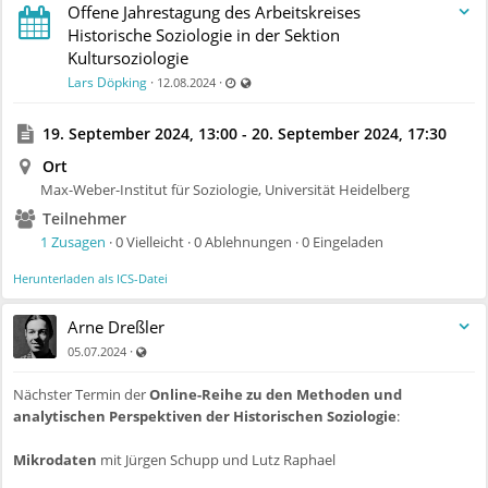
Offene Jahrestagung des Arbeitskreises
Historische Soziologie in der Sektion
Kultursoziologie
Zuletzt aktualisiert 12.08.2024 - 10:51
Auch für nicht registrierte Benutzer sichtb
Lars Döpking
·
·
12.08.2024
19. September 2024, 13:00 - 20. September 2024, 17:30
Ort
Max-Weber-Institut für Soziologie, Universität Heidelberg
Teilnehmer
1 Zusagen
· 0 Vielleicht · 0 Ablehnungen · 0 Eingeladen
Herunterladen als ICS-Datei
Arne Dreßler
Auch für nicht registrierte Benutzer sichtbar
·
05.07.2024
Nächster Termin der
Online-Reihe zu den Methoden und
analytischen Perspektiven der Historischen Soziologie
:
Mikrodaten
mit Jürgen Schupp und Lutz Raphael