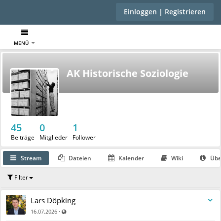
Einloggen | Registrieren
MENÜ
AK Historische Soziologie
45
0
1
Beiträge
Mitglieder
Follower
Stream
Dateien
Kalender
Wiki
Übe
Filter
Lars Döpking
Auch für nicht registrierte Benutzer sichtbar
·
16.07.2026