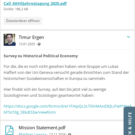
Call_AKHSJahrestagung_2025.pdf
Größe: 186,2 kB
Dateiordner öffnen
Timur Ergen
Auch für nicht registrierte Benutzer sichtbar
·
13.01.2025
Survey zu Historical Political Economy
Für die, die es noch nicht gesehen haben: eine Gruppe um Lukas
Haffert von der Uni Geneva versucht gerade Einsichten zum Stand der
historischen Sozialwissenschaften in Europa zu sammeln.
Hier findet sich ein Survey, auf den bis jetzt viel zu wenige
Soziologinnen und Soziologen geantwortet haben:
https://docs.google.com/forms/d/e/1FAIpQLSc7SiHMAzd3QLIFwPYNwk
bF5sTdg_SEkdO2w/viewform
FEEDBACK & HILFE
Mission Statement.pdf
Auch für nicht registrierte Benutzer sicht
Matthias Leanza
·
·
13.11.2024