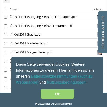
Name
Ersteller
2011 Herbsttagung Kiel 01 call for papers.pdf
FEEDBACK & HILFE
2011 Herbsttagung Kiel 02 Programm.pdf
Kiel 2011 Graefe.pdf
Kiel 2011 Medebach.pdf
Kiel 2011 Mergenthaler.pdf
Kiel 2011 Pelizäus-Hoffmeister.pdf
Diese Seite verwendet Cookies. Weitere
Kiel 2011 Schneider.pdf
Informationen zu diesem Thema finden sich in
unseren
Datenschutzbestimmungen
(auch zu
Kiel 2011 Wangler.pdf
Webanalyse)
und
Nutzungsbedingungen
.
Kiel 2011 Zimmermann.pdf
Ok
Kontakt
|
Impressum
|
Datenschutz
|
Disclaimer
|
Nutzungsbedingungen