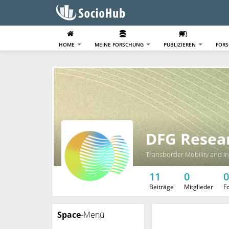
HOME
MEINE FORSCHUNG
PUBLIZIEREN
FOR
DFG Resear
Transborder Mobility and In
11
0
0
Beiträge
Mitglieder
F
Space
-Menü