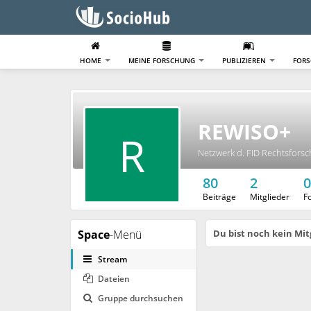
HOME
MEINE FORSCHUNG
PUBLIZIEREN
FOR
REWISO+
R
Netzwerk d. FID Rechtsforsch
80
2
0
Beiträge
Mitglieder
F
Space
-Menü
Du bist noch kein Mit
Stream
Dateien
Gruppe durchsuchen