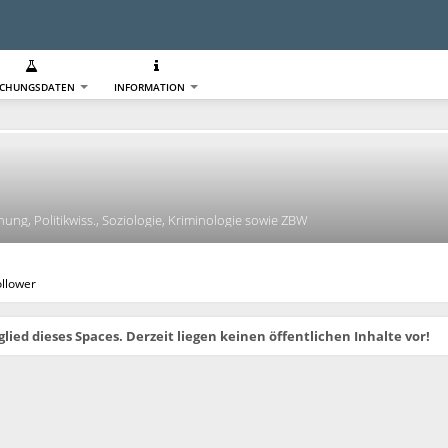
SCHUNGSDATEN
INFORMATION
ung, Politikwiss., Soziologie, Kriminologie sowie ZBW
ollower
glied dieses Spaces. Derzeit liegen keinen öffentlichen Inhalte vor!