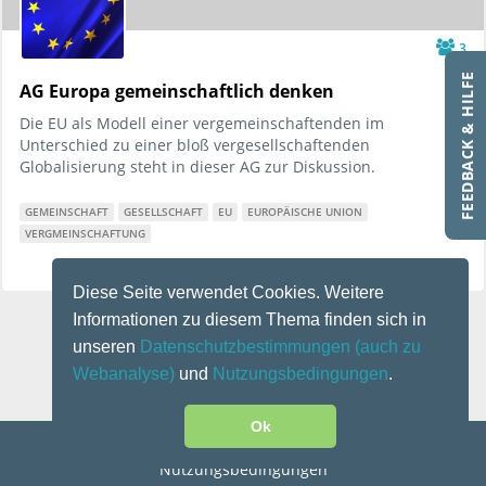
3
FEEDBACK & HILFE
AG Europa gemeinschaftlich denken
Die EU als Modell einer vergemeinschaftenden im
Unterschied zu einer bloß vergesellschaftenden
Globalisierung steht in dieser AG zur Diskussion.
GEMEINSCHAFT
GESELLSCHAFT
EU
EUROPÄISCHE UNION
VERGMEINSCHAFTUNG
Diese Seite verwendet Cookies. Weitere
Informationen zu diesem Thema finden sich in
unseren
Datenschutzbestimmungen
(auch zu
Webanalyse)
und
Nutzungsbedingungen
.
Ok
Kontakt
|
Impressum
|
Datenschutz
|
Disclaimer
|
Nutzungsbedingungen