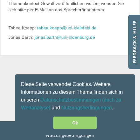
Themenkontext Gewalt veröffentlichen wollen, wenden Sie
sich bitte per E-Mail an das Sprecher*innenteam.
FEEDBACK & HILFE
Tabea Koepp:
tabea.koepp@uni-bielefeld.de
Jonas Barth:
jonas.barth@uni-oldenburg.de
Diese Seite verwendet Cookies. Weitere
Informationen zu diesem Thema finden sich in
unseren
Datenschutzbestimmungen
(auch zu
Webanalyse)
und
Nutzungsbedingungen
.
Ok
Kontakt
|
Impressum
|
Datenschutz
|
Disclaimer
|
Nutzungsbedingungen