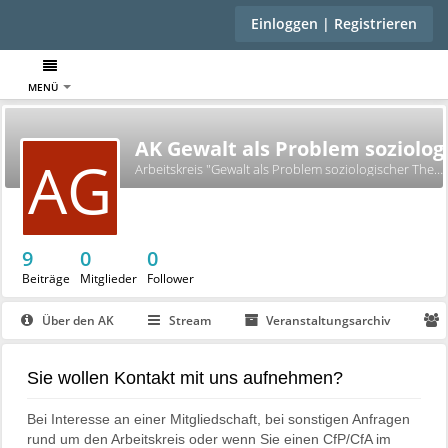
Einloggen | Registrieren
MENÜ
AK Gewalt als Problem soziolog
AG
Arbeitskreis "Gewalt als Problem soziologischer Theorie" in der Sektion Soziologische Theorie
9
0
0
Beiträge
Mitglieder
Follower
Über den AK
Stream
Veranstaltungsarchiv
Sie wollen Kontakt mit uns aufnehmen?
Bei Interesse an einer Mitgliedschaft, bei sonstigen Anfragen
rund um den Arbeitskreis oder wenn Sie einen CfP/CfA im