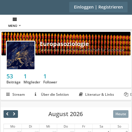
Einloggen | Registrieren
MENÜ
Europasoziologie
Sektion der deutschen Gesellschaft für Soziologie
53
1
1
Beiträge
Mitglieder
Follower
Stream
Über die Sektion
Literatur & Links
D
August 2026
Heute
Mo
Di
Mi
Do
Fr
Sa
So