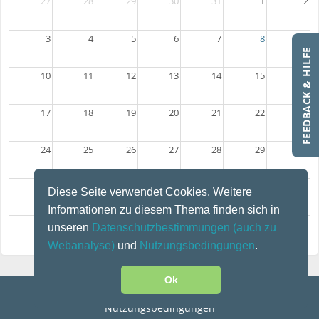
27
28
29
30
31
1
2
3
4
5
6
7
8
9
FEEDBACK & HILFE
10
11
12
13
14
15
16
17
18
19
20
21
22
23
24
25
26
27
28
29
30
31
1
2
3
4
5
6
Diese Seite verwendet Cookies. Weitere
Informationen zu diesem Thema finden sich in
unseren
Datenschutzbestimmungen
(auch zu
Monat
Woche
Tag
Liste
Webanalyse)
und
Nutzungsbedingungen
.
Ok
Kontakt
|
Impressum
|
Datenschutz
|
Disclaimer
|
Nutzungsbedingungen