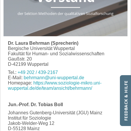
der Sektion Methoden der qualitativen Sozialforschung
Dr. Laura Behrman (Sprecherin)
Bergische Universität Wuppertal
Fakultät für Human- und Sozialwissenschaften
Gaußstr. 20
D-42199 Wuppertal
Tel.:
+49
202 / 439-2167
E-Mail:
behrmann@uni-wuppertal.de
FEEDBACK & HILFE
Homepage:
https://www.soziologie-mikro.uni-
wuppertal.de/de/team/ansicht/behrmann/
Jun.-Prof. Dr. Tobias Boll
Johannes Gutenberg-Universität (JGU) Mainz
Institut für Soziologie
Jakob-Welder-Weg 12
D-55128 Mainz