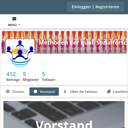
Einloggen | Registrieren
MENÜ
Methoden der qual. Sozialfors
Sektion der Deutschen Gesellschaft für Soziologie
412
5
5
Beiträge
Mitglieder
Follower
Stream
Vorstand
Über die Sektion
Leseliste
Vorstand