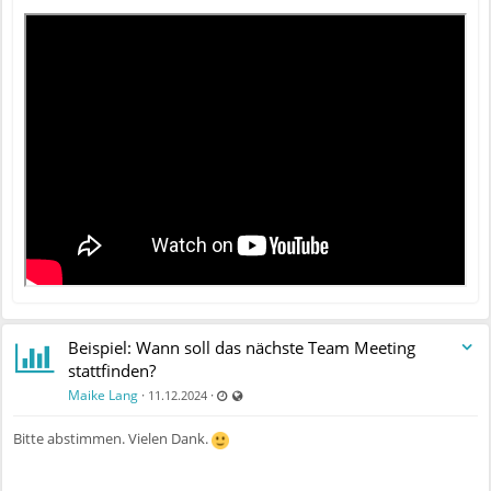
Beispiel: Wann soll das nächste Team Meeting
stattfinden?
Zuletzt aktualisiert 11.12.2024 - 09:13
Auch für nicht registrierte Benutzer sichtbar
Maike Lang
·
·
11.12.2024
Bitte abstimmen. Vielen Dank.