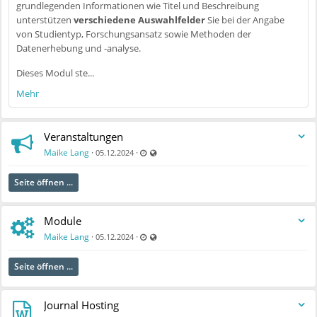
grundlegenden Informationen wie Titel und Beschreibung
unterstützen
verschiedene Auswahlfelder
Sie bei der Angabe
von Studientyp, Forschungsansatz sowie Methoden der
Datenerhebung und -analyse.
Dieses Modul ste...
Mehr
Veranstaltungen
Zuletzt aktualisiert 09.12.2024 - 08:56
Auch für nicht registrierte Benutzer sichtbar
Maike Lang
·
·
05.12.2024
Seite öffnen ...
Module
Zuletzt aktualisiert 09.12.2024 - 08:56
Auch für nicht registrierte Benutzer sichtbar
Maike Lang
·
·
05.12.2024
Seite öffnen ...
Journal Hosting