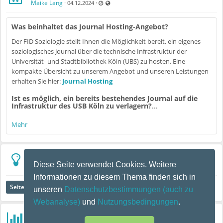
Zuletzt aktualisiert 17.06.2025 - 13:43
Auch für nicht registrierte Benutzer sichtbar
Maike Lang
·
·
04.12.2024
Was beinhaltet das Journal Hosting-Angebot?
Der FID Soziologie stellt Ihnen die Möglichkeit bereit, ein eigenes
soziologisches Journal über die technische Infrastruktur der
Universität- und Stadtbibliothek Köln (UBS) zu hosten. Eine
kompakte Übersicht zu unserem Angebot und unseren Leistungen
erhalten Sie hier:
Journal Hosting
Ist es möglich, ein bereits bestehendes Journal auf die
Infrastruktur des USB Köln zu verlagern?
...
Mehr
Team
Diese Seite verwendet Cookies. Weitere
Zuletzt aktualisiert 09.12.2024 - 08:57
Auch für nicht registrierte Benutzer sichtbar
Maike Lang
·
·
02.12.2024
Informationen zu diesem Thema finden sich in
Seite öffnen ...
unseren
Datenschutzbestimmungen
(auch zu
Webanalyse)
und
Nutzungsbedingungen
.
Wann soll das nächste Team Meeting stattfinden?