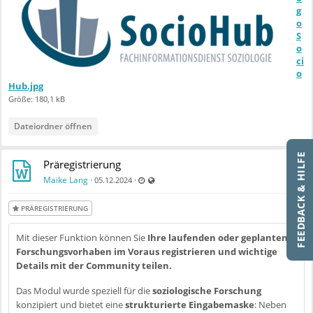
g
o
S
o
ci
o
Hub.jpg
Größe: 180,1 kB
Dateiordner öffnen
FEEDBACK & HILFE
Präregistrierung
Zuletzt aktualisiert 09.12.2024 - 09:01
Auch für nicht registrierte Benutzer sichtbar
Maike Lang
·
·
05.12.2024
PRÄREGISTRIERUNG
Mit dieser Funktion können Sie
Ihre laufenden oder geplanten
Forschungsvorhaben im Voraus registrieren und wichtige
Details mit der Community teilen.
Das Modul wurde speziell für die
soziologische Forschung
konzipiert und bietet eine
strukturierte Eingabemaske
: Neben