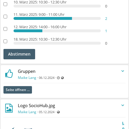
10. März 2025: 10:30 - 12:30 Uhr
0
11. März 2025: 9:00 - 11:00 Uhr
2
12. März 2025: 14:00 - 16:00 Uhr
1
18. März 2025: 10:30 - 12:30 Uhr
0
Abstimmen
Gruppen
Zuletzt aktualisiert 09.12.2024 - 08:56
Auch für nicht registrierte Benutzer sichtbar
Maike Lang
·
·
06.12.2024
Seite öffnen ...
Logo SocioHub.jpg
Auch für nicht registrierte Benutzer sichtbar
Maike Lang
·
·
05.12.2024
L
o