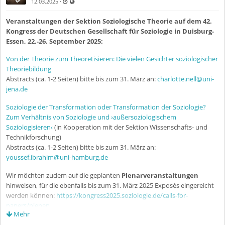
Zuletzt aktualisiert 11.07.2025 - 09:54
Auch für nicht registrierte Benutzer sichtbar
·
12.03.2025
Veranstaltungen der Sektion Soziologische Theorie auf dem 42.
Kongress der Deutschen Gesellschaft für Soziologie in Duisburg-
Essen, 22.-26. September 2025:
Von der Theorie zum Theoretisieren: Die vielen Gesichter soziologischer
Theoriebildung
Abstracts (ca. 1-2 Seiten) bitte bis zum 31. März an:
charlotte.nell@uni-
jena.de
Soziologie der Transformation oder Transformation der Soziologie?
Zum Verhältnis von Soziologie und ›außersoziologischem
Soziologisieren‹
(in Kooperation mit der Sektion Wissenschafts- und
Technikforschung)
Abstracts (ca. 1-2 Seiten) bitte bis zum 31. März an:
youssef.ibrahim@uni-hamburg.de
Wir möchten zudem auf die geplanten
Plenarveranstaltungen
hinweisen, für die ebenfalls bis zum 31. März 2025 Exposés eingereicht
werden können:
https://kongress2025.soziologie.de/calls-for-
papers/plenen
Mehr
An zwei der sechs Plenen ist die Sektion Soziologische Theorie als