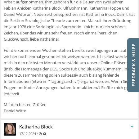
Arbeit aufgenommen. Ihm gehören für die Dauer von zwei Jahren
Fabian Anicker, Katharina Block, Ulf Bohmann, Katharina Hoppe und
Daniel Witte an. Neue Sektionssprecherin ist Katharina Block. Damit hat
die Sektion Soziologische Theorie zum ersten Mal seit ihrer Gründung
im Jahr 1978 eine Soziologin als Sprecherin - (nicht nur) ein schönes
Zeichen, über das wir uns sehr freuen. Noch einmal herzlichen
Glückwunsch, liebe Katharina!
FEEDBACK & HILFE
Für die kommenden Wochen stehen bereits zwei Tagungen an, auf die
wir hier noch einmal gesondert hinweisen werden. Ich selbst werde
mich in den nächsten Monaten verstärkt um unsere Online-Präsenzen
(insb. die Homepage der DGS, SocioHub und BlueSky) kümmern. In
diesem Zusammenhang sollen sukzessiv auch bislang fehlende
Informationen (etwa im “Tagungsarchiv”) ergänzt werden. Wenn Sie
Fragen und/oder Anregungen haben, kontaktieren/t Sie/Ihr mich gerne
jederzeit.
Mit den besten Grüßen
Daniel Witte
Katharina Block
Zuletzt aktualisiert 11.07.2025 - 09:54
Auch für nicht registrierte Benutzer sichtbar
·
17.12.2024