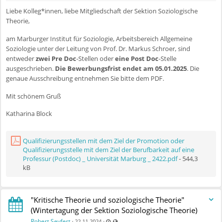
Liebe Kolleg*innen, liebe Mitgliedschaft der Sektion Soziologische
Theorie,
am Marburger Institut für Soziologie, Arbeitsbereich Allgemeine
Soziologie unter der Leitung von Prof. Dr. Markus Schroer, sind
entweder
zwei Pre Doc
-Stellen oder
eine Post Doc
-Stelle
ausgeschrieben.
Die Bewerbungsfrist endet am 05.01.2025
. Die
genaue Ausschreibung entnehmen Sie bitte dem PDF.
Mit schönem Gruß
Katharina Block
Qualifizierungsstellen mit dem Ziel der Promotion oder
Qualifizierungsstelle mit dem Ziel der Berufbarkeit auf eine
Professur (Postdoc) _ Universität Marburg _ 2422.pdf
- 544,3
kB
"Kritische Theorie und soziologische Theorie"
(Wintertagung der Sektion Soziologische Theorie)
Zuletzt aktualisiert 11.07.2025 - 09:55
Auch für nicht registrierte Benutzer sicht
Robert Seyfert
·
·
22.11.2024