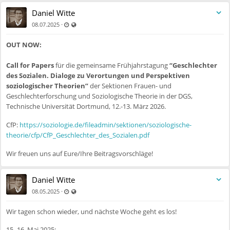
Daniel Witte
Zuletzt aktualisiert 11.07.2025 - 09:54
Auch für nicht registrierte Benutzer sichtbar
·
08.07.2025
OUT NOW:
Call for Papers
für die gemeinsame Frühjahrstagung
“Geschlechter
des Sozialen. Dialoge zu Verortungen und Perspektiven
soziologischer Theorien”
der Sektionen Frauen- und
Geschlechterforschung und Soziologische Theorie in der DGS,
Technische Universität Dortmund, 12.-13. März 2026.
CfP:
https://soziologie.de/fileadmin/sektionen/soziologische-
theorie/cfp/CfP_Geschlechter_des_Sozialen.pdf
Wir freuen uns auf Eure/Ihre Beitragsvorschläge!
Daniel Witte
Zuletzt aktualisiert 11.07.2025 - 09:54
Auch für nicht registrierte Benutzer sichtbar
·
08.05.2025
Wir tagen schon wieder, und nächste Woche geht es los!
15.-16. Mai 2025: