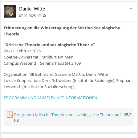
ausrichtende Sektion beteiligt, weshalb wir hier noch einmal gesondert
Daniel Witte
um Einreichung von Exposés bitten möchten:
Zuletzt aktualisiert 11.07.2025 - 09:54
Auch für nicht registrierte Benutzer sichtbar
·
07.02.2025
Demokratie in Transition
Erinnerung an die Wintertagung der Sektion Soziologische
https://kongress2025.soziologie.de/calls-for-
Theorie:
papers/plenen/demokratie-in-transition
Abstracts (max. 5.000 Zeichen) bitte bis zum 31. März an die Jury:
“Kritische Theorie und soziologische Theorie”
jennifer.brichzin@unibw.de
und
henning.devries@jura.uni-marburg.de
20./21. Februar 2025
Goethe-Universität Frankfurt am Main
Transitionspolitik
Campus Westend | Seminarhaus SH 3.109
https://kongress2025.soziologie.de/calls-for-
papers/plenen/transitionspolitik
Organisation: Ulf Bohmann, Susanne Martin, Daniel Witte
Abstracts (max. 5.000 Zeichen) bitte bis zum 31. März an die Jury:
jan-
Lokale Kooperation: Doris Schweitzer (Institut für Soziologie), Stephan
peter.voss@humtec.rwth-aachen.de
und
cordula.kropp@sowi.uni-
Lessenich (Institut für Sozialforschung)
stuttgart.de
PROGRAMM UND ANMELDUNGSINFORMATIONEN
Wir freuen uns über zahlreiche Beitragsvorschläge!
Programm Kritische Theorie und soziologische Theorie.pdf
- 95,2
Mit den besten Grüßen, für den Vorstand,
kB
Daniel Witte