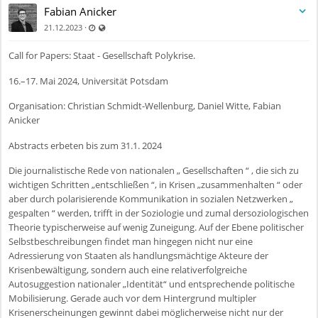
Fabian Anicker
Zuletzt aktualisiert 11.07.2025 - 09:55
Auch für nicht registrierte Benutzer sichtbar
·
21.12.2023
Call for Papers: Staat - Gesellschaft Polykrise.
16.–17. Mai 2024, Universität Potsdam
Organisation: Christian Schmidt-Wellenburg, Daniel Witte, Fabian
Anicker
Abstracts erbeten bis zum 31.1. 2024
Die journalistische Rede von nationalen „ Gesellschaften “ , die sich zu
wichtigen Schritten „entschließen “, in Krisen „zusammenhalten “ oder
aber durch polarisierende Kommunikation in sozialen Netzwerken „
gespalten “ werden, trifft in der Soziologie und zumal dersoziologischen
Theorie typischerweise auf wenig Zuneigung. Auf der Ebene politischer
Selbstbeschreibungen findet man hingegen nicht nur eine
Adressierung von Staaten als handlungsmächtige Akteure der
Krisenbewältigung, sondern auch eine relativerfolgreiche
Autosuggestion nationaler „Identität“ und entsprechende politische
Mobilisierung. Gerade auch vor dem Hintergrund multipler
Krisenerscheinungen gewinnt dabei möglicherweise nicht nur der