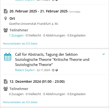
20. Februar 2025 - 21. Februar 2025
(Ganztägig)
Ort
Goethe-Universität Frankfurt a. M.
Teilnehmer
1 Zusagen
· 0 Vielleicht · 0 Ablehnungen · 0 Eingeladen
Herunterladen als ICS-Datei
Call for Abstracts, Tagung der Sektion
Soziologische Theorie "Kritische Theorie und
Soziologische Theorie"
Zuletzt aktualisiert 22.11.2024 - 14:24
Auch für nicht registrierte Benutzer sicht
Robert Seyfert
·
·
22.11.2024
12. Dezember 2024 (01:00 - 23:00)
Teilnehmer
0 Zusagen · 0 Vielleicht · 0 Ablehnungen · 0 Eingeladen
Herunterladen als ICS-Datei