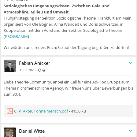
Soziologisches Umgebungswissen. Zwischen Gaia und
Atmosphäre, Milieu und Umwelt
Frühjahrstagung der Sektion Soziologische Theorie, Frankfurt am Main,
organisiert von Ole Bogner, Alina Wandelt und Doris Schweitzer, in
Kooperation mit dem Vorstand der Sektion Soziologische Theorie
(
PROGRAMM
)
Wir würden uns freuen, Euch/Sie auf der Tagung begrüßen zu dürfen!
Fabian Anicker
Zuletzt aktualisiert 11.07.2025 - 09:54
Auch für nicht registrierte Benutzer sichtbar
·
31.03.2025
Liebe Theorie-Community, anbei ein Call für eine Ad-Hoc Gruppe zum
Thema nichtmenschliche Agency. Wir freuen uns über Bewerbungen bis
zum 30.4.
CFP_Akteur ohne Mensch.pdf
- 415,6 kB
Daniel Witte