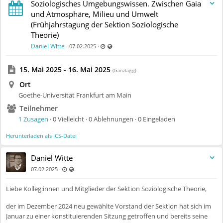
Soziologisches Umgebungswissen. Zwischen Gaia
und Atmosphäre, Milieu und Umwelt
(Frühjahrstagung der Sektion Soziologische
Theorie)
Zuletzt aktualisiert 11.07.2025 - 09:54
Auch für nicht registrierte Benutzer sichtba
Daniel Witte
·
·
07.02.2025
15. Mai 2025 - 16. Mai 2025
(Ganztägig)
Ort
Goethe-Universität Frankfurt am Main
Teilnehmer
1 Zusagen
· 0 Vielleicht · 0 Ablehnungen · 0 Eingeladen
Herunterladen als ICS-Datei
Daniel Witte
Zuletzt aktualisiert 11.07.2025 - 09:54
Auch für nicht registrierte Benutzer sichtbar
·
07.02.2025
Liebe Kolleg:innen und Mitglieder der Sektion Soziologische Theorie,
der im Dezember 2024 neu gewählte Vorstand der Sektion hat sich im
Januar zu einer konstituierenden Sitzung getroffen und bereits seine