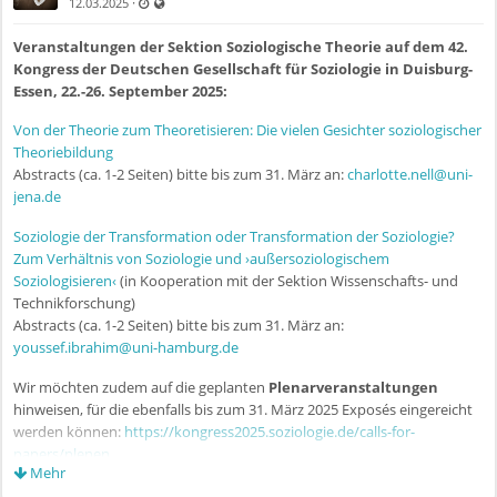
Zuletzt aktualisiert 11.07.2025 - 09:54
Auch für nicht registrierte Benutzer sichtbar
·
12.03.2025
Veranstaltungen der Sektion Soziologische Theorie auf dem 42.
Kongress der Deutschen Gesellschaft für Soziologie in Duisburg-
Essen, 22.-26. September 2025:
Von der Theorie zum Theoretisieren: Die vielen Gesichter soziologischer
Theoriebildung
Abstracts (ca. 1-2 Seiten) bitte bis zum 31. März an:
charlotte.nell@uni-
jena.de
Soziologie der Transformation oder Transformation der Soziologie?
Zum Verhältnis von Soziologie und ›außersoziologischem
Soziologisieren‹
(in Kooperation mit der Sektion Wissenschafts- und
Technikforschung)
Abstracts (ca. 1-2 Seiten) bitte bis zum 31. März an:
youssef.ibrahim@uni-hamburg.de
Wir möchten zudem auf die geplanten
Plenarveranstaltungen
hinweisen, für die ebenfalls bis zum 31. März 2025 Exposés eingereicht
werden können:
https://kongress2025.soziologie.de/calls-for-
papers/plenen
Mehr
An zwei der sechs Plenen ist die Sektion Soziologische Theorie als