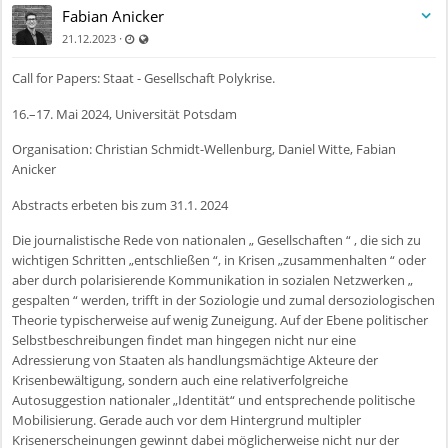
Fabian Anicker
Zuletzt aktualisiert 11.07.2025 - 09:55
Auch für nicht registrierte Benutzer sichtbar
·
21.12.2023
Call for Papers: Staat - Gesellschaft Polykrise.
16.–17. Mai 2024, Universität Potsdam
Organisation: Christian Schmidt-Wellenburg, Daniel Witte, Fabian
Anicker
Abstracts erbeten bis zum 31.1. 2024
Die journalistische Rede von nationalen „ Gesellschaften “ , die sich zu
wichtigen Schritten „entschließen “, in Krisen „zusammenhalten “ oder
aber durch polarisierende Kommunikation in sozialen Netzwerken „
gespalten “ werden, trifft in der Soziologie und zumal dersoziologischen
Theorie typischerweise auf wenig Zuneigung. Auf der Ebene politischer
Selbstbeschreibungen findet man hingegen nicht nur eine
Adressierung von Staaten als handlungsmächtige Akteure der
Krisenbewältigung, sondern auch eine relativerfolgreiche
Autosuggestion nationaler „Identität“ und entsprechende politische
Mobilisierung. Gerade auch vor dem Hintergrund multipler
Krisenerscheinungen gewinnt dabei möglicherweise nicht nur der