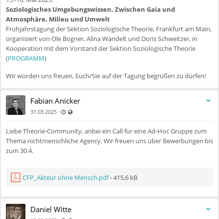
Soziologisches Umgebungswissen. Zwischen Gaia und
Atmosphäre, Milieu und Umwelt
Frühjahrstagung der Sektion Soziologische Theorie, Frankfurt am Main,
organisiert von Ole Bogner, Alina Wandelt und Doris Schweitzer, in
Kooperation mit dem Vorstand der Sektion Soziologische Theorie
(
PROGRAMM
)
Wir würden uns freuen, Euch/Sie auf der Tagung begrüßen zu dürfen!
Fabian Anicker
Zuletzt aktualisiert 11.07.2025 - 09:54
Auch für nicht registrierte Benutzer sichtbar
·
31.03.2025
Liebe Theorie-Community, anbei ein Call für eine Ad-Hoc Gruppe zum
Thema nichtmenschliche Agency. Wir freuen uns über Bewerbungen bis
zum 30.4.
CFP_Akteur ohne Mensch.pdf
- 415,6 kB
Daniel Witte