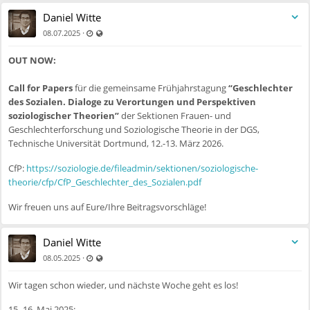
Daniel Witte
Zuletzt aktualisiert 11.07.2025 - 09:54
Auch für nicht registrierte Benutzer sichtbar
·
08.07.2025
OUT NOW:
Call for Papers
für die gemeinsame Frühjahrstagung
“Geschlechter
des Sozialen. Dialoge zu Verortungen und Perspektiven
soziologischer Theorien”
der Sektionen Frauen- und
Geschlechterforschung und Soziologische Theorie in der DGS,
Technische Universität Dortmund, 12.-13. März 2026.
CfP:
https://soziologie.de/fileadmin/sektionen/soziologische-
theorie/cfp/CfP_Geschlechter_des_Sozialen.pdf
Wir freuen uns auf Eure/Ihre Beitragsvorschläge!
Daniel Witte
Zuletzt aktualisiert 11.07.2025 - 09:54
Auch für nicht registrierte Benutzer sichtbar
·
08.05.2025
Wir tagen schon wieder, und nächste Woche geht es los!
15.-16. Mai 2025: