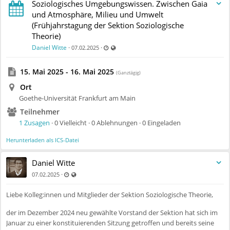
Soziologisches Umgebungswissen. Zwischen Gaia
und Atmosphäre, Milieu und Umwelt
(Frühjahrstagung der Sektion Soziologische
Theorie)
Zuletzt aktualisiert 11.07.2025 - 09:54
Auch für nicht registrierte Benutzer sichtba
Daniel Witte
·
·
07.02.2025
15. Mai 2025 - 16. Mai 2025
(Ganztägig)
Ort
Goethe-Universität Frankfurt am Main
Teilnehmer
1 Zusagen
· 0 Vielleicht · 0 Ablehnungen · 0 Eingeladen
Herunterladen als ICS-Datei
Daniel Witte
Zuletzt aktualisiert 11.07.2025 - 09:54
Auch für nicht registrierte Benutzer sichtbar
·
07.02.2025
Liebe Kolleg:innen und Mitglieder der Sektion Soziologische Theorie,
der im Dezember 2024 neu gewählte Vorstand der Sektion hat sich im
Januar zu einer konstituierenden Sitzung getroffen und bereits seine