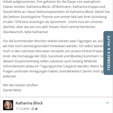
Arbeit aufgenommen. Ihm gehören für die Dauer von zwei Jahren
Fabian Anicker, Katharina Block, Ulf Bohmann, Katharina Hoppe und
Daniel Witte an. Neue Sektionssprecherin ist Katharina Block. Damit hat
die Sektion Soziologische Theorie zum ersten Mal seit ihrer Gründung
im Jahr 1978 eine Soziologin als Sprecherin - (nicht nur) ein schönes
Zeichen, über das wir uns sehr freuen. Noch einmal herzlichen
Glückwunsch, liebe Katharina!
FEEDBACK & HILFE
Für die kommenden Wochen stehen bereits zwei Tagungen an, auf die
wir hier noch einmal gesondert hinweisen werden. Ich selbst werde
mich in den nächsten Monaten verstärkt um unsere Online-Präsenzen
(insb. die Homepage der DGS, SocioHub und BlueSky) kümmern. In
diesem Zusammenhang sollen sukzessiv auch bislang fehlende
Informationen (etwa im “Tagungsarchiv”) ergänzt werden. Wenn Sie
Fragen und/oder Anregungen haben, kontaktieren/t Sie/Ihr mich gerne
jederzeit.
Mit den besten Grüßen
Daniel Witte
Katharina Block
Zuletzt aktualisiert 11.07.2025 - 09:54
Auch für nicht registrierte Benutzer sichtbar
·
17.12.2024