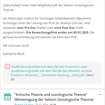
Liebe Kolleg*innen, liebe Mitgliedschaft der Sektion Soziologische
Theorie,
am Marburger Institut für Soziologie, Arbeitsbereich Allgemeine
Soziologie unter der Leitung von Prof. Dr. Markus Schroer, sind
entweder
zwei Pre Doc
-Stellen oder
eine Post Doc
-Stelle
ausgeschrieben.
Die Bewerbungsfrist endet am 05.01.2025
. Die
genaue Ausschreibung entnehmen Sie bitte dem PDF.
Mit schönem Gruß
Katharina Block
Qualifizierungsstellen mit dem Ziel der Promotion oder
Qualifizierungsstelle mit dem Ziel der Berufbarkeit auf eine
Professur (Postdoc) _ Universität Marburg _ 2422.pdf
- 544,3
kB
"Kritische Theorie und soziologische Theorie"
(Wintertagung der Sektion Soziologische Theorie)
Zuletzt aktualisiert 11.07.2025 - 09:55
Auch für nicht registrierte Benutzer sicht
Robert Seyfert
·
·
22.11.2024