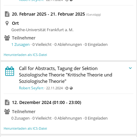
20. Februar 2025 - 21. Februar 2025
(Ganztägig)
Ort
Goethe-Universität Frankfurt a. M.
Teilnehmer
1 Zusagen
· 0 Vielleicht · 0 Ablehnungen · 0 Eingeladen
Herunterladen als ICS-Datei
Call for Abstracts, Tagung der Sektion
Soziologische Theorie "Kritische Theorie und
Soziologische Theorie"
Zuletzt aktualisiert 22.11.2024 - 14:24
Auch für nicht registrierte Benutzer sicht
Robert Seyfert
·
·
22.11.2024
12. Dezember 2024 (01:00 - 23:00)
Teilnehmer
0 Zusagen · 0 Vielleicht · 0 Ablehnungen · 0 Eingeladen
Herunterladen als ICS-Datei