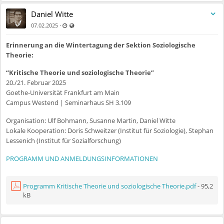
ausrichtende Sektion beteiligt, weshalb wir hier noch einmal gesondert
Daniel Witte
um Einreichung von Exposés bitten möchten:
Zuletzt aktualisiert 11.07.2025 - 09:54
Auch für nicht registrierte Benutzer sichtbar
·
07.02.2025
Demokratie in Transition
Erinnerung an die Wintertagung der Sektion Soziologische
https://kongress2025.soziologie.de/calls-for-
Theorie:
papers/plenen/demokratie-in-transition
Abstracts (max. 5.000 Zeichen) bitte bis zum 31. März an die Jury:
“Kritische Theorie und soziologische Theorie”
jennifer.brichzin@unibw.de
und
henning.devries@jura.uni-marburg.de
20./21. Februar 2025
Goethe-Universität Frankfurt am Main
Transitionspolitik
Campus Westend | Seminarhaus SH 3.109
https://kongress2025.soziologie.de/calls-for-
papers/plenen/transitionspolitik
Organisation: Ulf Bohmann, Susanne Martin, Daniel Witte
Abstracts (max. 5.000 Zeichen) bitte bis zum 31. März an die Jury:
jan-
Lokale Kooperation: Doris Schweitzer (Institut für Soziologie), Stephan
peter.voss@humtec.rwth-aachen.de
und
cordula.kropp@sowi.uni-
Lessenich (Institut für Sozialforschung)
stuttgart.de
PROGRAMM UND ANMELDUNGSINFORMATIONEN
Wir freuen uns über zahlreiche Beitragsvorschläge!
Programm Kritische Theorie und soziologische Theorie.pdf
- 95,2
Mit den besten Grüßen, für den Vorstand,
kB
Daniel Witte