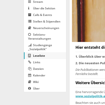
Stream
Über die Sektion
Calls & Events
Stellen & Stipendien
Neuerscheinungen
Sektions-
Veranstaltungen
Studiengänge
Hier entsteht d
„Sozialpolitik“
Leseliste
1. Überblick über 
Links
2. Die neuesten Pu
Dateien
Die Publikationen wer
Fernleihe bestellt.
Kalender
Wiki
Weitere Übersi
Über
Eine hervorragende Üb
www.sozialpolitik-
Beachten sie auch un