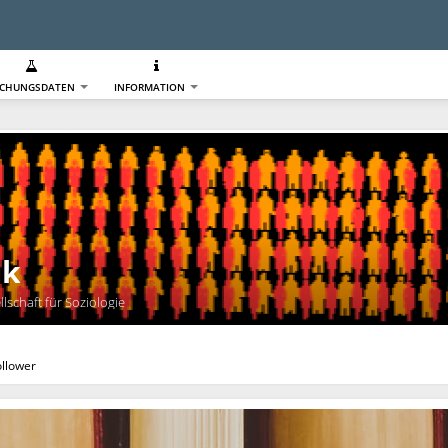
SCHUNGSDATEN
INFORMATION
ik
lschaft für Soziologie
ollower