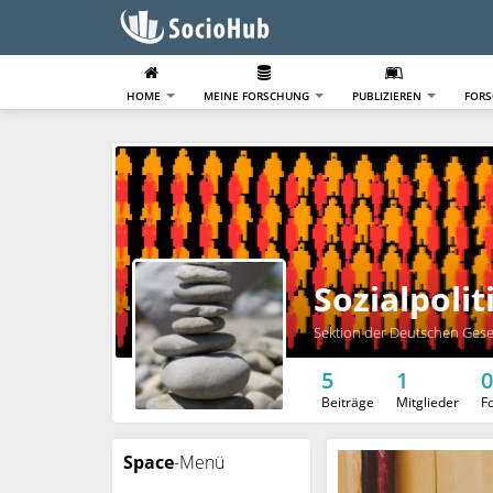
HOME
MEINE FORSCHUNG
PUBLIZIEREN
FOR
Sozialpolit
Sektion der Deutschen Gesel
5
1
0
Beiträge
Mitglieder
F
Space
-Menü